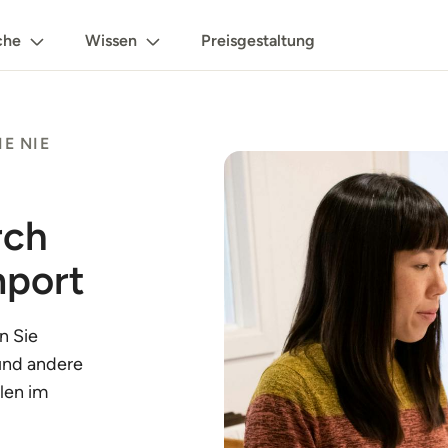
che
Wissen
Preisgestaltung
IE NIE
rch
mport
n Sie
und andere
len im