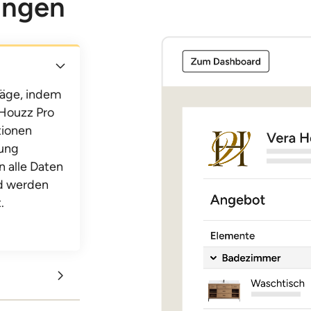
ungen
läge, indem
 Houzz Pro
tionen
fung
 alle Daten
nd werden
.
 nur wenigen