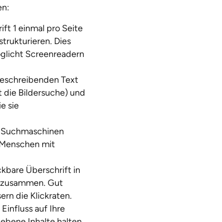
en:
ft 1 einmal pro Seite
strukturieren. Dies
öglicht Screenreadern
beschreibenden Text
t die Bildersuche) und
e sie
hl Suchmaschinen
h Menschen mit
ickbare Überschrift in
te zusammen. Gut
ern die Klickraten.
Einfluss auf Ihre
ebene Inhalte halten