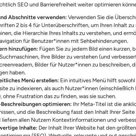
ichtlich SEO und Barrierefreiheit weiter optimieren könn
und Abschnitte verwenden:
Verwenden Sie die Überschri
iften 2 bis 4 für Unterüberschriften, um Ihren Inhalt zu 
inen, die Hierarchie Ihres Inhalts zu verstehen, und erm
avigation für Benutzer*innen mit Sehbehinderungen.
dern hinzufügen:
Fügen Sie zu jedem Bild einen kurzen, 
ft Suchmaschinen, Ihre Bilder zu verstehen (und verbesser
creenreadern, Bilder für Nutzer*innen zu beschreiben, di
gen haben.
eitliches Menü erstellen:
Ein intuitives Menü hilft sowo
site zu indexieren, als auch Nutzer*innen (einschließlic
 ohne Frustration das zu finden, was sie suchen.
 -Beschreibungen optimieren:
Ihr Meta-Titel ist die ankl
ssen, und die Beschreibung fasst den Inhalt Ihrer Sei
l liefern allen Nutzern Kontextinformationen und verbess
ertige Inhalte:
Der Inhalt Ihrer Website hat den größten 
timierung (SEO). Wertvolle, relevante und gut geschri