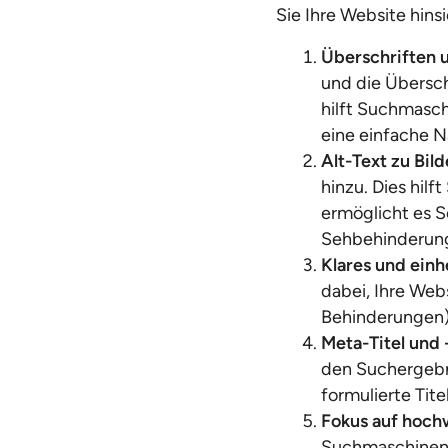
Sie Ihre Website hins
Überschriften 
und die Überschr
hilft Suchmasch
eine einfache N
Alt-Text zu Bil
hinzu. Dies hil
ermöglicht es S
Sehbehinderun
Klares und einh
dabei, Ihre Web
Behinderungen),
Meta-Titel und
den Suchergebni
formulierte Tite
Fokus auf hochw
Suchmaschinenop