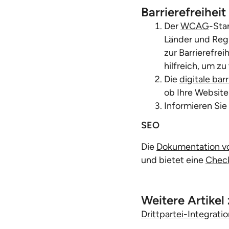
Barrierefreiheit
Der
WCAG
-Stan
Länder und Regi
zur Barrierefrei
hilfreich, um z
Die
digitale bar
ob Ihre Website
Informieren Sie
SEO
Die
Dokumentation v
und bietet eine
Check
Weitere Artikel
Drittpartei-Integrat