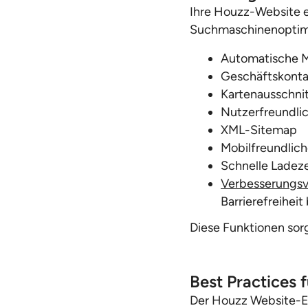
Ihre Houzz-Website e
Suchmaschinenoptimie
Automatische M
Geschäftskontak
Kartenausschni
Nutzerfreundli
XML-Sitemap
Mobilfreundlich
Schnelle Ladez
Verbesserungsv
Barrierefreihei
Diese Funktionen sor
Best Practices 
Der Houzz Website-Ed