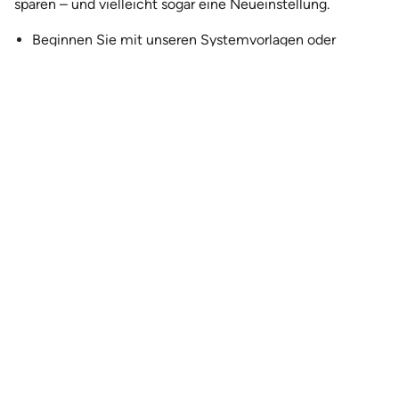
sparen – und vielleicht sogar eine Neueinstellung.
Beginnen Sie mit unseren Systemvorlagen oder
importieren Sie eigene Dateien
Arbeiten Sie schneller mit Smart-Text und lassen Sie
Felder automatisch ausfüllen
Fügen Sie Checklisten und Felder für Unterschriften
nach Bedarf hinzu
Speichern Sie Verträge als Vorlagen für die spätere
Verwendung
Jetzt loslegen