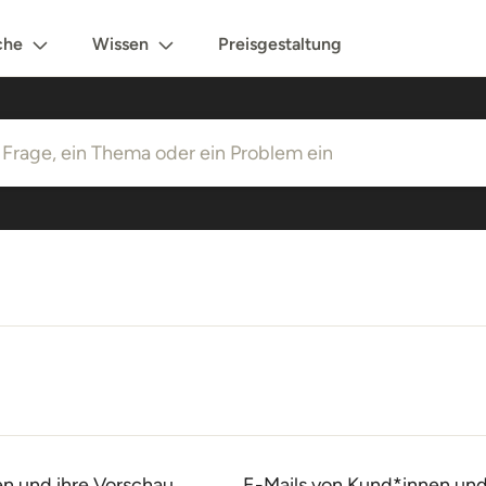
che
Wissen
Preisgestaltung
n und ihre Vorschau
E-Mails von Kund*innen und